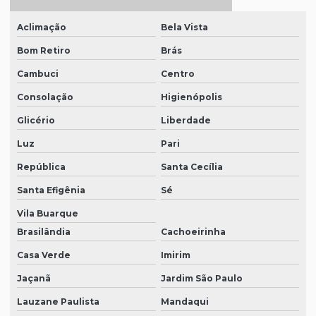
Epi para trabalho em altura
Aclimação
Bela Vista
Equipamentos de epi
Bom Retiro
Brás
Equipamentos epi sp
Cambuci
Centro
Equipamentos de proteção epi
Consolação
Higienópolis
Glicério
Liberdade
Equipamentos de proteção visual
Luz
Pari
Equipamentos de segurança epi
República
Santa Cecília
Fornecedor de epi sp
Santa Efigênia
Sé
Fornecedores de epi
Vila Buarque
Kit de epi
Brasilândia
Cachoeirinha
Loja de botas pvc
Casa Verde
Imirim
Loja de calçados epi
Jaçanã
Jardim São Paulo
Loja de epi em sp
Lauzane Paulista
Mandaqui