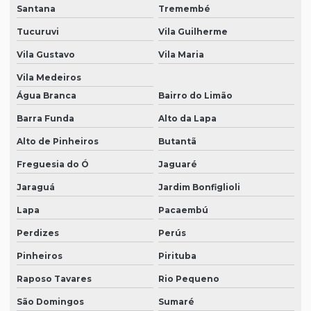
Loja de equipamentos epi
Santana
Tremembé
Tucuruvi
Vila Guilherme
Luvas para limpeza em geral
Vila Gustavo
Vila Maria
Luvas de proteção individual
Vila Medeiros
Máscara descartável proteção produtos químicos
Água Branca
Bairro do Limão
Máscara de proteção descartável
Barra Funda
Alto da Lapa
Máscara de proteção respiratória
Alto de Pinheiros
Butantã
óculos de proteção epi preço
Freguesia do Ó
Jaguaré
Onde comprar bota epi
Jaraguá
Jardim Bonfiglioli
Onde comprar epi
Lapa
Pacaembú
Perdizes
Perús
Onde comprar epi para eletricista
Pinheiros
Pirituba
Onde comprar luvas de proteção
Raposo Tavares
Rio Pequeno
Onde comprar óculos de proteção
São Domingos
Sumaré
Roupas de proteção epi