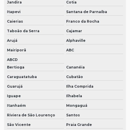
Jandira
Cotia
Itapevi
Santana de Parnaíba
Caierias
Franco da Rocha
Taboão da Serra
Cajamar
Arujá
Alphaville
Mairiporã
ABC
ABCD
Bertioga
Cananéia
Caraguatatuba
Cubatão
Guarujá
Ilha Comprida
Iguape
Ilhabela
Itanhaém
Mongaguá
Riviera de São Lourenço
Santos
São Vicente
Praia Grande