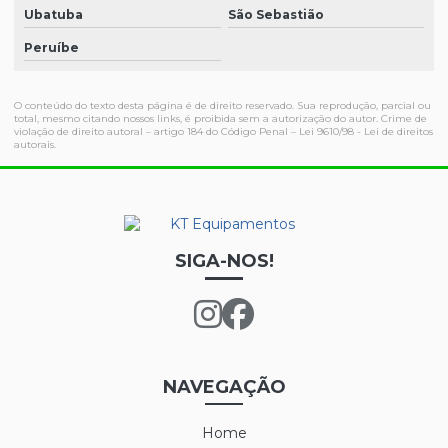
Ubatuba
São Sebastião
Peruíbe
O conteúdo do texto desta página é de direito reservado. Sua reprodução, parcial ou
total, mesmo citando nossos links, é proibida sem a autorização do autor. Crime de
violação de direito autoral – artigo 184 do Código Penal –
Lei 9610/98 - Lei de direitos
autorais
.
SIGA-NOS!
NAVEGAÇÃO
Home