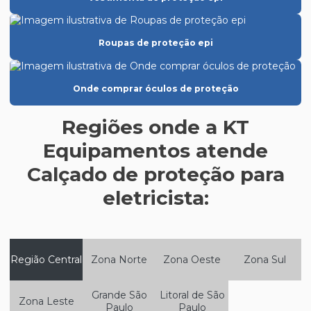
Epi para câmara fria
Epi para cozinha industrial
Roupas de proteção epi
Epi creme protetor solar
Epi para eletricista
Onde comprar óculos de proteção
Epi equipamento de proteção individual
Regiões onde a KT
Epi para espaço confinado
Equipamentos atende
Epi para frigorífico
Calçado de proteção para
Epi para indústria de alimentos
eletricista:
Epi para indústria de laticínios
Epi para indústria de tintas
Epi máscara de proteção respiratória
Região Central
Zona Norte
Zona Oeste
Zona Sul
Epi para metalúrgica
Grande São
Litoral de São
Zona Leste
Epi para a soldagem
Paulo
Paulo