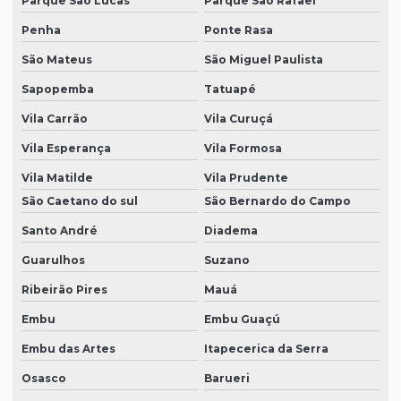
Parque São Lucas
Parque São Rafael
Penha
Ponte Rasa
São Mateus
São Miguel Paulista
Sapopemba
Tatuapé
Vila Carrão
Vila Curuçá
Vila Esperança
Vila Formosa
Vila Matilde
Vila Prudente
São Caetano do sul
São Bernardo do Campo
Santo André
Diadema
Guarulhos
Suzano
Ribeirão Pires
Mauá
Embu
Embu Guaçú
Embu das Artes
Itapecerica da Serra
Osasco
Barueri