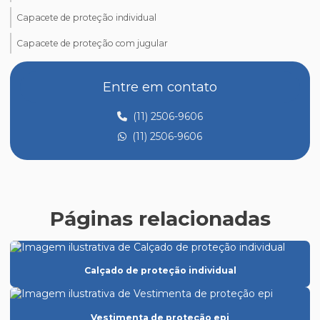
Capacete de proteção individual
Capacete de proteção com jugular
Comprar epi para trabalho em altura
Entre em contato
Comprar óculos de proteção epi
(11) 2506-9606
Creme de proteção para as mãos epi
(11) 2506-9606
Creme de proteção epi
Distribuidora de epi
Distribuidora de epi em sp
Páginas relacionadas
Empresas de epi
Empresas de epis em sp
Calçado de proteção individual
Epi para altas temperaturas
Epi atacado distribuidor
Vestimenta de proteção epi