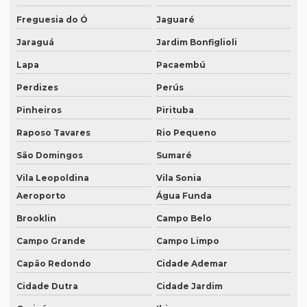
Máscara de proteção respiratória
Freguesia do Ó
Jaguaré
óculos de proteção epi preço
Jaraguá
Jardim Bonfiglioli
Onde comprar bota epi
Lapa
Pacaembú
Onde comprar epi
Perdizes
Perús
Pinheiros
Pirituba
Onde comprar epi para eletricista
Raposo Tavares
Rio Pequeno
Onde comprar luvas de proteção
São Domingos
Sumaré
Onde comprar óculos de proteção
Vila Leopoldina
Vila Sonia
Roupas de proteção epi
Aeroporto
Água Funda
Vestimenta de proteção epi
Brooklin
Campo Belo
Campo Grande
Campo Limpo
Capão Redondo
Cidade Ademar
Cidade Dutra
Cidade Jardim