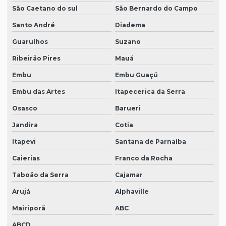
São Caetano do sul
São Bernardo do Campo
Santo André
Diadema
Guarulhos
Suzano
Ribeirão Pires
Mauá
Embu
Embu Guaçú
Embu das Artes
Itapecerica da Serra
Osasco
Barueri
Jandira
Cotia
Itapevi
Santana de Parnaíba
Caierias
Franco da Rocha
Taboão da Serra
Cajamar
Arujá
Alphaville
Mairiporã
ABC
ABCD