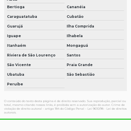
Bertioga
Cananéia
Caraguatatuba
Cubatão
Guarujá
Ilha Comprida
Iguape
Ilhabela
Itanhaém
Mongaguá
Riviera de São Lourenço
Santos
São Vicente
Praia Grande
Ubatuba
São Sebastião
Peruíbe
O conteúdo do texto desta página é de direito reservado. Sua reprodução, parcial ou
total, mesmo citando nossos links, é proibida sem a autorização do autor. Crime de
violação de direito autoral – artigo 184 do Código Penal –
Lei 9610/98 - Lei de direitos
autorais
.