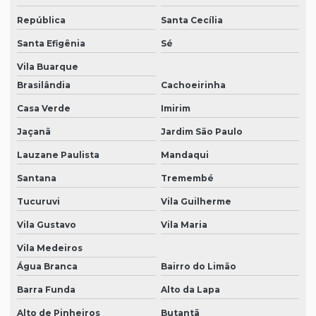
República
Santa Cecília
Equipamentos de segurança epi
Santa Efigênia
Sé
Fornecedor de epi sp
Vila Buarque
Fornecedores de epi
Brasilândia
Cachoeirinha
Kit de epi
Casa Verde
Imirim
Loja de botas pvc
Jaçanã
Jardim São Paulo
Loja de calçados epi
Lauzane Paulista
Mandaqui
Loja de epi em sp
Santana
Tremembé
Tucuruvi
Vila Guilherme
Loja de equipamentos epi
Vila Gustavo
Vila Maria
Luvas para limpeza em geral
Vila Medeiros
Luvas de proteção individual
Água Branca
Bairro do Limão
Máscara descartável proteção produtos químicos
Barra Funda
Alto da Lapa
Máscara de proteção descartável
Alto de Pinheiros
Butantã