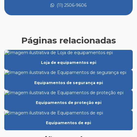
(11) 2506-9606
Creme de proteção epi
Distribuidora de epi
Distribuidora de epi em sp
Páginas relacionadas
Empresas de epi
Empresas de epis em sp
Loja de equipamentos epi
Epi para altas temperaturas
Epi atacado distribuidor
Equipamentos de segurança epi
Epi para câmara fria
Epi para cozinha industrial
Equipamentos de proteção epi
Epi creme protetor solar
Epi para eletricista
Equipamentos de epi
Epi equipamento de proteção individual