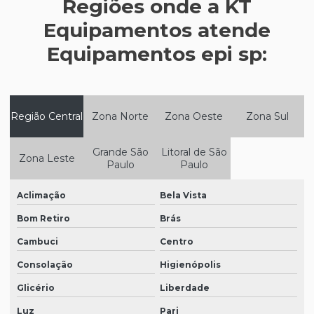
Regiões onde a KT
Epi para espaço confinado
Equipamentos atende
Epi para frigorífico
Equipamentos epi sp:
Epi para indústria de alimentos
Epi para indústria de laticínios
Epi para indústria de tintas
Região Central
Zona Norte
Zona Oeste
Zona Sul
Epi máscara de proteção respiratória
Grande São
Litoral de São
Zona Leste
Epi para metalúrgica
Paulo
Paulo
Epi para a soldagem
Aclimação
Bela Vista
Epi para trabalho em altura
Bom Retiro
Brás
Equipamentos de epi
Cambuci
Centro
Equipamentos epi sp
Consolação
Higienópolis
Equipamentos de proteção epi
Glicério
Liberdade
Luz
Pari
Equipamentos de proteção visual