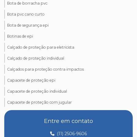
Bota de borracha pvc
Bota pvc cano curto
Bota de segurança epi
Botinas de epi
Calçado de proteção para eletricista
Calçado de proteção individual
Calçados para proteção contra impactos
Capacete de proteção epi
Capacete de proteção individual
Capacete de proteção com jugular
Comprar epi para trabalho em altura
Entre em contato
Comprar óculos de proteção epi
(11) 2506-9606
Creme de proteção para as mãos epi