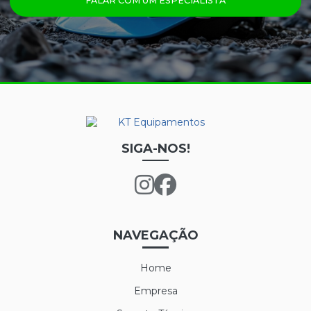
FALAR COM UM ESPECIALISTA
PRINCIPAIS PRODUTOS
CALÇA FRIGORÍFICA
CREME NUTRIEX GRUPO 3
GRAFATEX ARAMIDA 1511
JAPONA FRIGORÍFICA
LUVA DE LÁTEX FORRADA
SIGA-NOS!
LUVA DE LÁTEX LONGATEX
LUVA DE VINIL
LUVA MAXITHERM
NAVEGAÇÃO
LUVA NYLON PARA CAMARA FRIA
Home
LUVA POLIFLEX
Empresa
LUVA POLIFLEX BRANCA