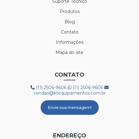
Suporte Técnico
Produtos
LUVA SIBÉRIA
Blog
LUVA TÉRMICA ALASKA
Contato
LUVA VAQUETA TÉRMICA
Informações
MEIÃO EM LÃ PARA CAMARA FRIA
Mapa do site
PROTETOR AUDITIVO AGENA ATR
CONTATO
PROTETOR AUDITIVO AGENA SPR
(11) 2506-9606
(11) 2506-9606
BOTA 50C32 FRIG
vendas@ktequipamentos.com.br
BOTA COM FORRO LÃ REF. HGS
Envie sua mensagem!
BOTA PVC COM FORRO DE LÃ
BOTA PVC BRANCA CANO CURTO
ENDEREÇO
BOTA PVC CANO LONGO