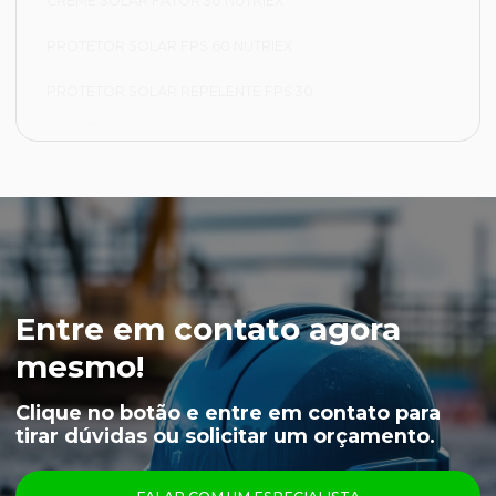
CREME SOLAR FATOR 30 NUTRIEX
PROTETOR SOLAR FPS 60 NUTRIEX
PROTETOR SOLAR REPELENTE FPS 30
FRIGORÍFICA
CALÇA FRIGORÍFICA
JAPONA FRIGORÍFICA
LUVA NYLON PARA CAMARA FRIA
LUVA VAQUETA TÉRMICA
Entre em contato agora
MEIÃO EM LÃ PARA CAMARA FRIA
mesmo!
CAPUZ PARA CAMARA FRIA
Clique no botão e entre em contato para
tirar dúvidas ou solicitar um orçamento.
LUVAS
ÓCULOS