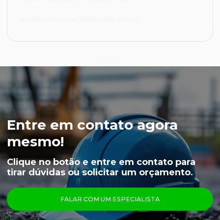
PROTETOR SOLAR REPELENTE FPS 30
FRIGORÍFICA
CALÇA FRIGORÍFICA
JAPONA FRIGORÍFICA
LUVA NYLON PARA CAMARA FRIA
LUVA VAQUETA TÉRMICA
Entre em contato agora
MEIÃO EM LÃ PARA CAMARA FRIA
mesmo!
CAPUZ PARA CAMARA FRIA
Clique no botão e entre em contato para
tirar dúvidas ou solicitar um orçamento.
LUVAS
ÓCULOS
FALAR COM UM ESPECIALISTA
PRINCIPAIS PRODUTOS
CALÇA FRIGORÍFICA