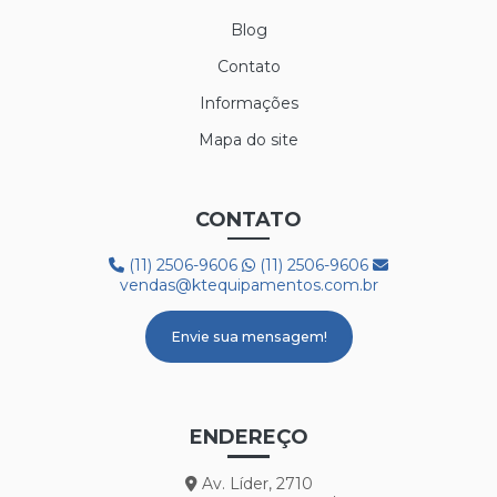
Blog
LUVA TÉRMICA ALASKA
Contato
LUVA VAQUETA TÉRMICA
Informações
MEIÃO EM LÃ PARA CAMARA FRIA
Mapa do site
PROTETOR AUDITIVO AGENA ATR
CONTATO
PROTETOR AUDITIVO AGENA SPR
(11) 2506-9606
(11) 2506-9606
BOTA 50C32 FRIG
vendas@ktequipamentos.com.br
BOTA COM FORRO LÃ REF. HGS
Envie sua mensagem!
BOTA PVC COM FORRO DE LÃ
BOTA PVC BRANCA CANO CURTO
ENDEREÇO
BOTA PVC CANO LONGO
Av. Líder, 2710
BOTA PVC DE CANO CURTO