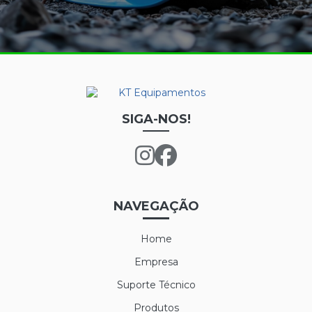
CREME NUTRIEX GRUPO 3
GRAFATEX ARAMIDA 1511
JAPONA FRIGORÍFICA
LUVA DE LÁTEX FORRADA
SIGA-NOS!
LUVA DE LÁTEX LONGATEX
LUVA DE VINIL
LUVA MAXITHERM
NAVEGAÇÃO
LUVA NYLON PARA CAMARA FRIA
Home
LUVA POLIFLEX
Empresa
LUVA POLIFLEX BRANCA
Suporte Técnico
Produtos
LUVA SIBÉRIA