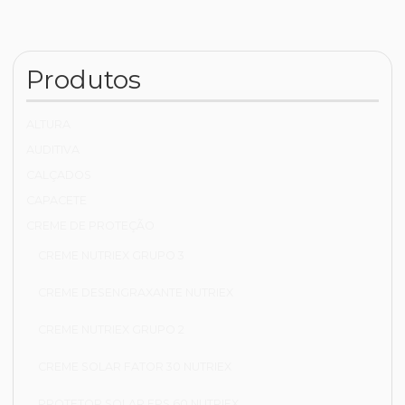
Produtos
ALTURA
AUDITIVA
CALÇADOS
CAPACETE
CREME DE PROTEÇÃO
CREME NUTRIEX GRUPO 3
CREME DESENGRAXANTE NUTRIEX
CREME NUTRIEX GRUPO 2
CREME SOLAR FATOR 30 NUTRIEX
PROTETOR SOLAR FPS 60 NUTRIEX