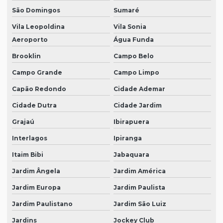
São Domingos
Sumaré
Onde comprar óculos de proteção
Vila Leopoldina
Vila Sonia
Roupas de proteção epi
Aeroporto
Água Funda
Vestimenta de proteção epi
Brooklin
Campo Belo
Campo Grande
Campo Limpo
Capão Redondo
Cidade Ademar
Cidade Dutra
Cidade Jardim
Grajaú
Ibirapuera
Interlagos
Ipiranga
Itaim Bibi
Jabaquara
Jardim Ângela
Jardim América
Jardim Europa
Jardim Paulista
Jardim Paulistano
Jardim São Luiz
Jardins
Jockey Club