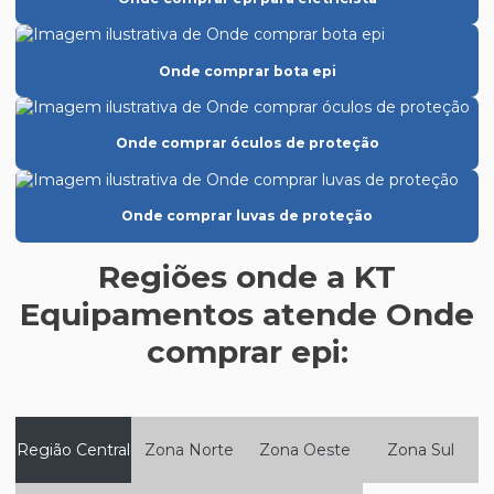
Epi para altas temperaturas
Epi atacado distribuidor
Onde comprar bota epi
Epi para câmara fria
Epi para cozinha industrial
Onde comprar óculos de proteção
Epi creme protetor solar
Epi para eletricista
Onde comprar luvas de proteção
Epi equipamento de proteção individual
Regiões onde a KT
Epi para espaço confinado
Equipamentos atende Onde
Epi para frigorífico
comprar epi:
Epi para indústria de alimentos
Epi para indústria de laticínios
Epi para indústria de tintas
Região Central
Zona Norte
Zona Oeste
Zona Sul
Epi máscara de proteção respiratória