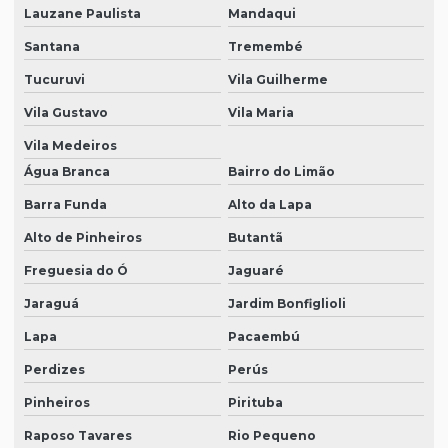
Loja de calçados epi
Lauzane Paulista
Mandaqui
Loja de epi em sp
Santana
Tremembé
Tucuruvi
Vila Guilherme
Loja de equipamentos epi
Vila Gustavo
Vila Maria
Luvas para limpeza em geral
Vila Medeiros
Luvas de proteção individual
Água Branca
Bairro do Limão
Máscara descartável proteção produtos químicos
Barra Funda
Alto da Lapa
Máscara de proteção descartável
Alto de Pinheiros
Butantã
Máscara de proteção respiratória
Freguesia do Ó
Jaguaré
óculos de proteção epi preço
Jaraguá
Jardim Bonfiglioli
Onde comprar bota epi
Lapa
Pacaembú
Onde comprar epi
Perdizes
Perús
Pinheiros
Pirituba
Onde comprar epi para eletricista
Raposo Tavares
Rio Pequeno
Onde comprar luvas de proteção