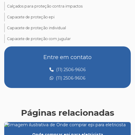
Calçados para proteção contra impactos
Capacete de proteção epi
Capacete de proteção individual
Capacete de proteção com jugular
Comprar epi para trabalho em altura
Entre em contato
Comprar óculos de proteção epi
(11) 2506-9606
Creme de proteção para as mãos epi
(11) 2506-9606
Creme de proteção epi
Distribuidora de epi
Distribuidora de epi em sp
Páginas relacionadas
Empresas de epi
Empresas de epis em sp
Onde comprar epi para eletricista