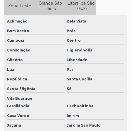
Grande São
Litoral de São
Zona Leste
Epi para metalúrgica
Paulo
Paulo
Epi para a soldagem
Aclimação
Bela Vista
Epi para trabalho em altura
Bom Retiro
Brás
Equipamentos de epi
Cambuci
Centro
Equipamentos epi sp
Consolação
Higienópolis
Equipamentos de proteção epi
Glicério
Liberdade
Luz
Pari
Equipamentos de proteção visual
República
Santa Cecília
Equipamentos de segurança epi
Santa Efigênia
Sé
Fornecedor de epi sp
Vila Buarque
Fornecedores de epi
Brasilândia
Cachoeirinha
Kit de epi
Casa Verde
Imirim
Loja de botas pvc
Jaçanã
Jardim São Paulo