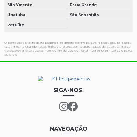
São Vicente
Praia Grande
Ubatuba
São Sebastião
Peruíbe
O conteúdo do texto desta página é de direito reservado. Sua reprodução, parcial ou
total, mesmo citando nossos links, é proibida sem a autorização do autor. Crime de
violação de direito autoral – artigo 184 do Código Penal –
Lei 9610/98 - Lei de direitos
autorais
.
SIGA-NOS!
NAVEGAÇÃO