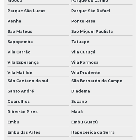
Moóca
Parque do Carmo
Parque São Lucas
Parque São Rafael
Penha
Ponte Rasa
São Mateus
São Miguel Paulista
Sapopemba
Tatuapé
Vila Carrão
Vila Curuçá
Vila Esperança
Vila Formosa
Vila Matilde
Vila Prudente
São Caetano do sul
São Bernardo do Campo
Santo André
Diadema
Guarulhos
Suzano
Ribeirão Pires
Mauá
Embu
Embu Guaçú
Embu das Artes
Itapecerica da Serra