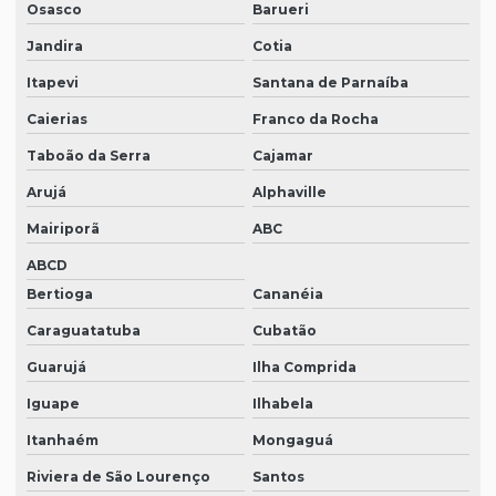
Osasco
Barueri
Jandira
Cotia
Itapevi
Santana de Parnaíba
Caierias
Franco da Rocha
Taboão da Serra
Cajamar
Arujá
Alphaville
Mairiporã
ABC
ABCD
Bertioga
Cananéia
Caraguatatuba
Cubatão
Guarujá
Ilha Comprida
Iguape
Ilhabela
Itanhaém
Mongaguá
Riviera de São Lourenço
Santos