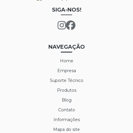
LUVA DE LÁTEX FORRADA
SIGA-NOS!
LUVA DE LÁTEX LONGATEX
LUVA DE VINIL
LUVA MAXITHERM
NAVEGAÇÃO
LUVA NYLON PARA CAMARA FRIA
Home
LUVA POLIFLEX
Empresa
LUVA POLIFLEX BRANCA
Suporte Técnico
Produtos
LUVA SIBÉRIA
Blog
LUVA TÉRMICA ALASKA
Contato
LUVA VAQUETA TÉRMICA
Informações
MEIÃO EM LÃ PARA CAMARA FRIA
Mapa do site