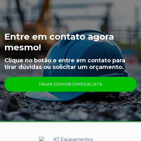
JAPONA FRIGORÍFICA
LUVA NYLON PARA CAMARA FRIA
LUVA VAQUETA TÉRMICA
Entre em contato agora
MEIÃO EM LÃ PARA CAMARA FRIA
mesmo!
CAPUZ PARA CAMARA FRIA
Clique no botão e entre em contato para
tirar dúvidas ou solicitar um orçamento.
LUVAS
ÓCULOS
FALAR COM UM ESPECIALISTA
PRINCIPAIS PRODUTOS
CALÇA FRIGORÍFICA
CREME NUTRIEX GRUPO 3
GRAFATEX ARAMIDA 1511
JAPONA FRIGORÍFICA