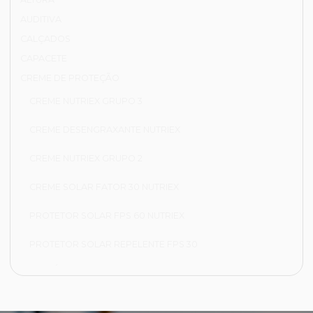
AUDITIVA
CALÇADOS
CAPACETE
CREME DE PROTEÇÃO
CREME NUTRIEX GRUPO 3
CREME DESENGRAXANTE NUTRIEX
CREME NUTRIEX GRUPO 2
CREME SOLAR FATOR 30 NUTRIEX
PROTETOR SOLAR FPS 60 NUTRIEX
PROTETOR SOLAR REPELENTE FPS 30
FRIGORÍFICA
CALÇA FRIGORÍFICA