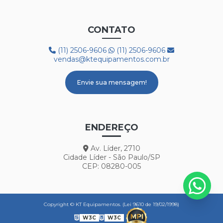
PROTETOR AUDITIVO AGENA ATR
CONTATO
PROTETOR AUDITIVO AGENA SPR
(11) 2506-9606
(11) 2506-9606
BOTA 50C32 FRIG
vendas@ktequipamentos.com.br
BOTA COM FORRO LÃ REF. HGS
Envie sua mensagem!
BOTA PVC COM FORRO DE LÃ
BOTA PVC BRANCA CANO CURTO
ENDEREÇO
BOTA PVC CANO LONGO
Av. Líder, 2710
BOTA PVC DE CANO CURTO
Cidade Líder - São Paulo/SP
CEP: 08280-005
BOTINA 50B19
BOTINA AMARRAR BICO PVC REF. 10VB41
Copyright © KT Equipamentos. (Lei 9610 de 19/02/1998)
BOTINA ELÁSTICO C/BICO AÇO REF. 90B19A
W3C
W3C