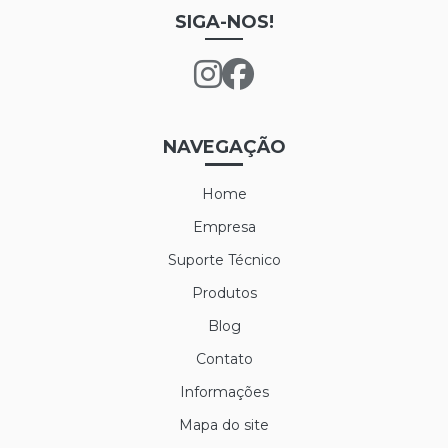
LUVA DE LÁTEX FORRADA
SIGA-NOS!
LUVA DE LÁTEX LONGATEX
LUVA DE VINIL
LUVA MAXITHERM
NAVEGAÇÃO
LUVA NYLON PARA CAMARA FRIA
Home
LUVA POLIFLEX
Empresa
LUVA POLIFLEX BRANCA
Suporte Técnico
Produtos
LUVA SIBÉRIA
Blog
LUVA TÉRMICA ALASKA
Contato
LUVA VAQUETA TÉRMICA
Informações
MEIÃO EM LÃ PARA CAMARA FRIA
Mapa do site