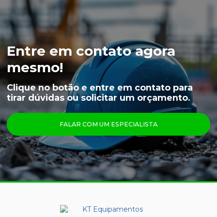
JAPONA FRIGORÍFICA
LUVA NYLON PARA CAMARA FRIA
LUVA VAQUETA TÉRMICA
Entre em contato agora
MEIÃO EM LÃ PARA CAMARA FRIA
mesmo!
CAPUZ PARA CAMARA FRIA
Clique no botão e entre em contato para
tirar dúvidas ou solicitar um orçamento.
LUVAS
ÓCULOS
FALAR COM UM ESPECIALISTA
PRINCIPAIS PRODUTOS
CALÇA FRIGORÍFICA
CREME NUTRIEX GRUPO 3
GRAFATEX ARAMIDA 1511
JAPONA FRIGORÍFICA