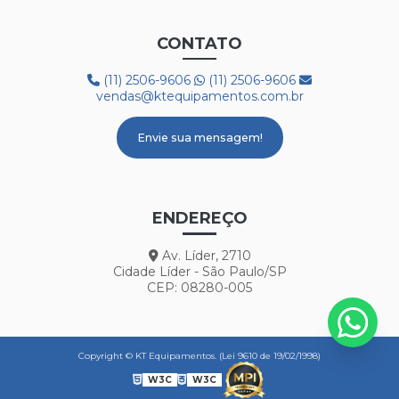
PROTETOR AUDITIVO AGENA ATR
CONTATO
PROTETOR AUDITIVO AGENA SPR
(11) 2506-9606
(11) 2506-9606
BOTA 50C32 FRIG
vendas@ktequipamentos.com.br
BOTA COM FORRO LÃ REF. HGS
Envie sua mensagem!
BOTA PVC COM FORRO DE LÃ
BOTA PVC BRANCA CANO CURTO
ENDEREÇO
BOTA PVC CANO LONGO
Av. Líder, 2710
BOTA PVC DE CANO CURTO
Cidade Líder - São Paulo/SP
CEP: 08280-005
BOTINA 50B19
BOTINA AMARRAR BICO PVC REF. 10VB41
Copyright © KT Equipamentos. (Lei 9610 de 19/02/1998)
BOTINA ELÁSTICO C/BICO AÇO REF. 90B19A
W3C
W3C