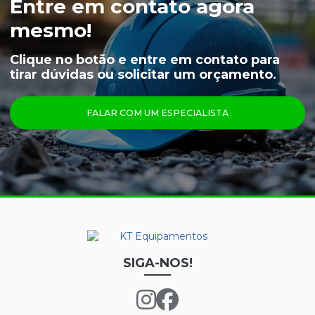
Entre em contato agora
MEIÃO EM LÃ PARA CAMARA FRIA
mesmo!
CAPUZ PARA CAMARA FRIA
Clique no botão e entre em contato para
tirar dúvidas ou solicitar um orçamento.
LUVAS
ÓCULOS
FALAR COM UM ESPECIALISTA
PRINCIPAIS PRODUTOS
CALÇA FRIGORÍFICA
CREME NUTRIEX GRUPO 3
GRAFATEX ARAMIDA 1511
JAPONA FRIGORÍFICA
LUVA DE LÁTEX FORRADA
SIGA-NOS!
LUVA DE LÁTEX LONGATEX
LUVA DE VINIL