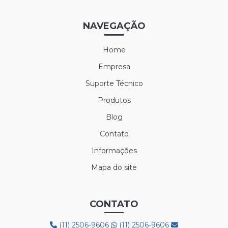
LUVA MAXITHERM
NAVEGAÇÃO
LUVA NYLON PARA CAMARA FRIA
Home
LUVA POLIFLEX
Empresa
LUVA POLIFLEX BRANCA
Suporte Técnico
Produtos
LUVA SIBÉRIA
Blog
LUVA TÉRMICA ALASKA
Contato
LUVA VAQUETA TÉRMICA
Informações
MEIÃO EM LÃ PARA CAMARA FRIA
Mapa do site
PROTETOR AUDITIVO AGENA ATR
CONTATO
PROTETOR AUDITIVO AGENA SPR
(11) 2506-9606
(11) 2506-9606
BOTA 50C32 FRIG