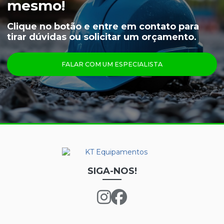
mesmo!
CAPUZ PARA CAMARA FRIA
Clique no botão e entre em contato para
tirar dúvidas ou solicitar um orçamento.
LUVAS
ÓCULOS
FALAR COM UM ESPECIALISTA
PRINCIPAIS PRODUTOS
CALÇA FRIGORÍFICA
CREME NUTRIEX GRUPO 3
GRAFATEX ARAMIDA 1511
JAPONA FRIGORÍFICA
LUVA DE LÁTEX FORRADA
SIGA-NOS!
LUVA DE LÁTEX LONGATEX
LUVA DE VINIL