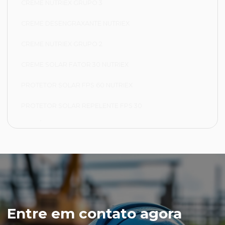
CREME NUTRIEX GRUPO 3
CREME DESENGRAXANTE NUTRIEX
CREME NUTRIEX GRUPO 2
CREME SOLAR FATOR 30 NUTRIEX
PROTETOR SOLAR FPS 60 NUTRIEX
PROTETOR SOLAR REPELENTE FPS 30
FRIGORÍFICA
CALÇA FRIGORÍFICA
JAPONA FRIGORÍFICA
LUVA NYLON PARA CAMARA FRIA
LUVA VAQUETA TÉRMICA
Entre em contato agora
MEIÃO EM LÃ PARA CAMARA FRIA