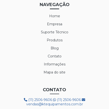
LUVA MAXITHERM
NAVEGAÇÃO
LUVA NYLON PARA CAMARA FRIA
Home
LUVA POLIFLEX
Empresa
LUVA POLIFLEX BRANCA
Suporte Técnico
Produtos
LUVA SIBÉRIA
Blog
LUVA TÉRMICA ALASKA
Contato
LUVA VAQUETA TÉRMICA
Informações
MEIÃO EM LÃ PARA CAMARA FRIA
Mapa do site
PROTETOR AUDITIVO AGENA ATR
CONTATO
PROTETOR AUDITIVO AGENA SPR
(11) 2506-9606
(11) 2506-9606
BOTA 50C32 FRIG
vendas@ktequipamentos.com.br