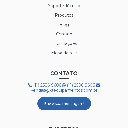
LUVA POLIFLEX BRANCA
Suporte Técnico
Produtos
LUVA SIBÉRIA
Blog
LUVA TÉRMICA ALASKA
Contato
LUVA VAQUETA TÉRMICA
Informações
MEIÃO EM LÃ PARA CAMARA FRIA
Mapa do site
PROTETOR AUDITIVO AGENA ATR
CONTATO
PROTETOR AUDITIVO AGENA SPR
(11) 2506-9606
(11) 2506-9606
BOTA 50C32 FRIG
vendas@ktequipamentos.com.br
BOTA COM FORRO LÃ REF. HGS
Envie sua mensagem!
BOTA PVC COM FORRO DE LÃ
BOTA PVC BRANCA CANO CURTO