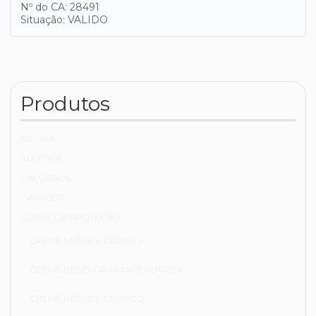
Nº do CA: 28491
Situação: VALIDO
Produtos
ALTURA
AUDITIVA
CALÇADOS
CAPACETE
CREME DE PROTEÇÃO
CREME NUTRIEX GRUPO 3
CREME DESENGRAXANTE NUTRIEX
CREME NUTRIEX GRUPO 2