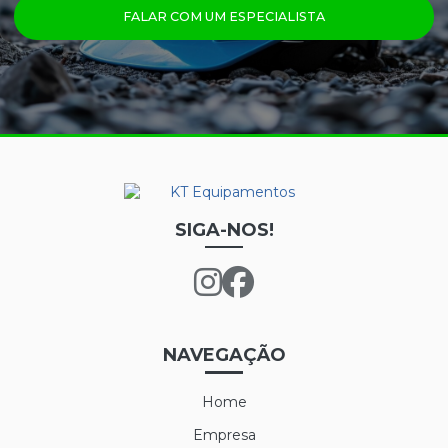
FALAR COM UM ESPECIALISTA
PRINCIPAIS PRODUTOS
CALÇA FRIGORÍFICA
CREME NUTRIEX GRUPO 3
GRAFATEX ARAMIDA 1511
JAPONA FRIGORÍFICA
LUVA DE LÁTEX FORRADA
SIGA-NOS!
LUVA DE LÁTEX LONGATEX
LUVA DE VINIL
LUVA MAXITHERM
NAVEGAÇÃO
LUVA NYLON PARA CAMARA FRIA
Home
LUVA POLIFLEX
Empresa