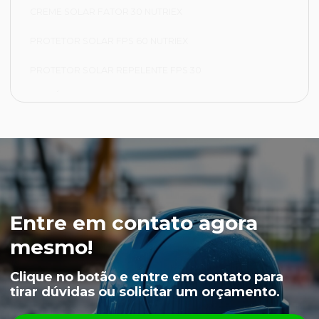
CREME SOLAR FATOR 30 NUTRIEX
PROTETOR SOLAR FPS 60 NUTRIEX
PROTETOR SOLAR REPELENTE FPS 30
FRIGORÍFICA
CALÇA FRIGORÍFICA
JAPONA FRIGORÍFICA
LUVA NYLON PARA CAMARA FRIA
LUVA VAQUETA TÉRMICA
Entre em contato agora
MEIÃO EM LÃ PARA CAMARA FRIA
mesmo!
CAPUZ PARA CAMARA FRIA
Clique no botão e entre em contato para
tirar dúvidas ou solicitar um orçamento.
LUVAS
ÓCULOS