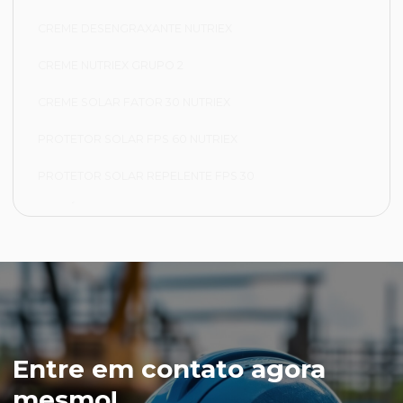
CREME DESENGRAXANTE NUTRIEX
CREME NUTRIEX GRUPO 2
CREME SOLAR FATOR 30 NUTRIEX
PROTETOR SOLAR FPS 60 NUTRIEX
PROTETOR SOLAR REPELENTE FPS 30
FRIGORÍFICA
CALÇA FRIGORÍFICA
JAPONA FRIGORÍFICA
LUVA NYLON PARA CAMARA FRIA
LUVA VAQUETA TÉRMICA
Entre em contato agora
MEIÃO EM LÃ PARA CAMARA FRIA
mesmo!