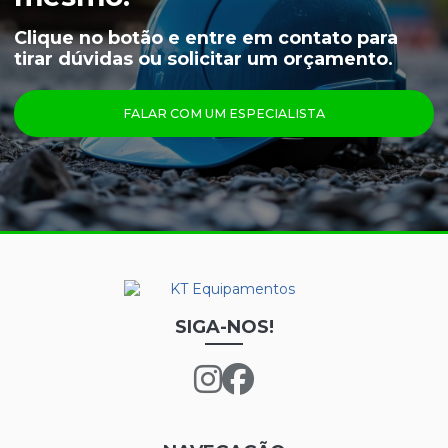
CAPUZ PARA CAMARA FRIA
Clique no botão e entre em contato para
tirar dúvidas ou solicitar um orçamento.
LUVAS
ÓCULOS
FALAR COM UM ESPECIALISTA
PRINCIPAIS PRODUTOS
CALÇA FRIGORÍFICA
CREME NUTRIEX GRUPO 3
GRAFATEX ARAMIDA 1511
JAPONA FRIGORÍFICA
LUVA DE LÁTEX FORRADA
SIGA-NOS!
LUVA DE LÁTEX LONGATEX
LUVA DE VINIL
LUVA MAXITHERM