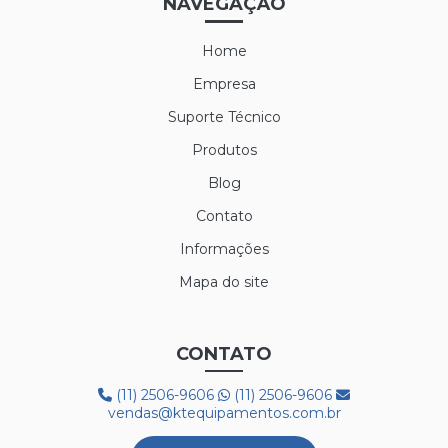
NAVEGAÇÃO
LUVA NYLON PARA CAMARA FRIA
Home
LUVA POLIFLEX
Empresa
LUVA POLIFLEX BRANCA
Suporte Técnico
Produtos
LUVA SIBÉRIA
Blog
LUVA TÉRMICA ALASKA
Contato
LUVA VAQUETA TÉRMICA
Informações
MEIÃO EM LÃ PARA CAMARA FRIA
Mapa do site
PROTETOR AUDITIVO AGENA ATR
CONTATO
PROTETOR AUDITIVO AGENA SPR
(11) 2506-9606
(11) 2506-9606
BOTA 50C32 FRIG
vendas@ktequipamentos.com.br
BOTA COM FORRO LÃ REF. HGS