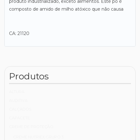
produto industrializado, exceto alimentos. Este pó é
composto de amido de milho atóxico que não causa
CA: 21120
Produtos
ALTURA
AUDITIVA
CALÇADOS
CAPACETE
CREME DE PROTEÇÃO
CREME NUTRIEX GRUPO 3