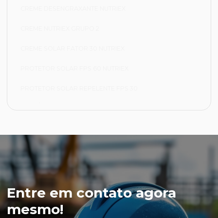
CREME DESENGRAXANTE NUTRIEX
CREME NUTRIEX GRUPO 2
CREME SOLAR FATOR 30 NUTRIEX
PROTETOR SOLAR FPS 60 NUTRIEX
PROTETOR SOLAR REPELENTE FPS 30
FRIGORÍFICA
CALÇA FRIGORÍFICA
JAPONA FRIGORÍFICA
LUVA NYLON PARA CAMARA FRIA
LUVA VAQUETA TÉRMICA
Entre em contato agora
MEIÃO EM LÃ PARA CAMARA FRIA
mesmo!