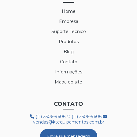
LUVA NYLON PARA CAMARA FRIA
Home
LUVA POLIFLEX
Empresa
LUVA POLIFLEX BRANCA
Suporte Técnico
Produtos
LUVA SIBÉRIA
Blog
LUVA TÉRMICA ALASKA
Contato
LUVA VAQUETA TÉRMICA
Informações
MEIÃO EM LÃ PARA CAMARA FRIA
Mapa do site
PROTETOR AUDITIVO AGENA ATR
CONTATO
PROTETOR AUDITIVO AGENA SPR
(11) 2506-9606
(11) 2506-9606
BOTA 50C32 FRIG
vendas@ktequipamentos.com.br
BOTA COM FORRO LÃ REF. HGS
Envie sua mensagem!