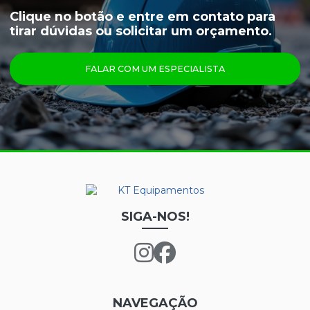
CAPUZ PARA CAMARA FRIA
Clique no botão e entre em contato para
tirar dúvidas ou solicitar um orçamento.
LUVAS
ÓCULOS
FALAR COM UM ESPECIALISTA
PRINCIPAIS PRODUTOS
CALÇA FRIGORÍFICA
CREME NUTRIEX GRUPO 3
GRAFATEX ARAMIDA 1511
JAPONA FRIGORÍFICA
LUVA DE LÁTEX FORRADA
SIGA-NOS!
LUVA DE LÁTEX LONGATEX
LUVA DE VINIL
LUVA MAXITHERM
NAVEGAÇÃO