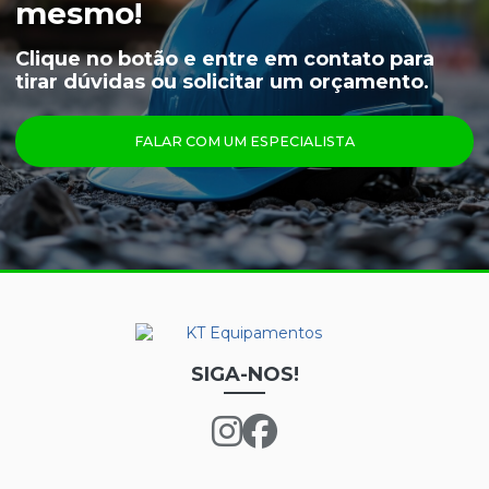
mesmo!
CAPUZ PARA CAMARA FRIA
Clique no botão e entre em contato para
tirar dúvidas ou solicitar um orçamento.
LUVAS
ÓCULOS
FALAR COM UM ESPECIALISTA
PRINCIPAIS PRODUTOS
CALÇA FRIGORÍFICA
CREME NUTRIEX GRUPO 3
GRAFATEX ARAMIDA 1511
JAPONA FRIGORÍFICA
LUVA DE LÁTEX FORRADA
SIGA-NOS!
LUVA DE LÁTEX LONGATEX
LUVA DE VINIL