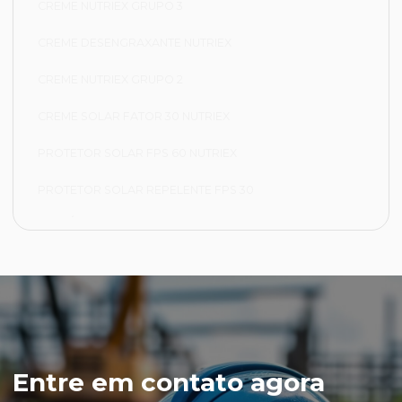
CREME NUTRIEX GRUPO 3
CREME DESENGRAXANTE NUTRIEX
CREME NUTRIEX GRUPO 2
CREME SOLAR FATOR 30 NUTRIEX
PROTETOR SOLAR FPS 60 NUTRIEX
PROTETOR SOLAR REPELENTE FPS 30
FRIGORÍFICA
CALÇA FRIGORÍFICA
JAPONA FRIGORÍFICA
LUVA NYLON PARA CAMARA FRIA
LUVA VAQUETA TÉRMICA
Entre em contato agora
MEIÃO EM LÃ PARA CAMARA FRIA