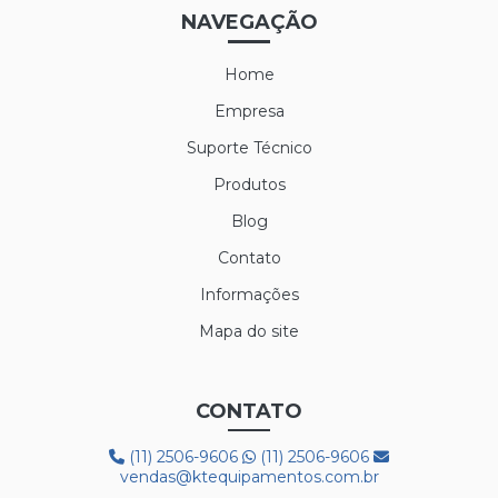
LUVA MAXITHERM
NAVEGAÇÃO
LUVA NYLON PARA CAMARA FRIA
Home
LUVA POLIFLEX
Empresa
LUVA POLIFLEX BRANCA
Suporte Técnico
Produtos
LUVA SIBÉRIA
Blog
LUVA TÉRMICA ALASKA
Contato
LUVA VAQUETA TÉRMICA
Informações
MEIÃO EM LÃ PARA CAMARA FRIA
Mapa do site
PROTETOR AUDITIVO AGENA ATR
CONTATO
PROTETOR AUDITIVO AGENA SPR
(11) 2506-9606
(11) 2506-9606
BOTA 50C32 FRIG
vendas@ktequipamentos.com.br