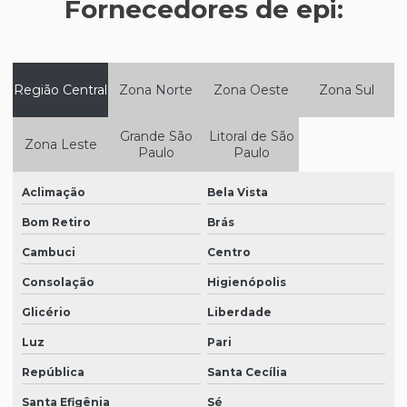
Fornecedores de epi:
Epi para indústria de alimentos
Epi para indústria de laticínios
Epi para indústria de tintas
Região Central
Zona Norte
Zona Oeste
Zona Sul
Epi máscara de proteção respiratória
Grande São
Litoral de São
Zona Leste
Epi para metalúrgica
Paulo
Paulo
Epi para a soldagem
Aclimação
Bela Vista
Epi para trabalho em altura
Bom Retiro
Brás
Equipamentos de epi
Cambuci
Centro
Equipamentos epi sp
Consolação
Higienópolis
Equipamentos de proteção epi
Glicério
Liberdade
Luz
Pari
Equipamentos de proteção visual
República
Santa Cecília
Equipamentos de segurança epi
Santa Efigênia
Sé