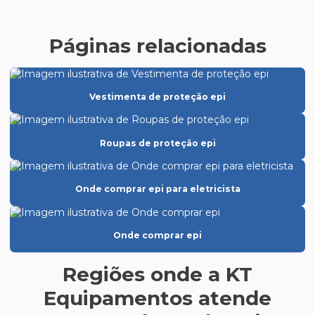
Distribuidora de epi em sp
Páginas relacionadas
Empresas de epi
Empresas de epis em sp
Vestimenta de proteção epi
Epi para altas temperaturas
Epi atacado distribuidor
Roupas de proteção epi
Epi para câmara fria
Epi para cozinha industrial
Onde comprar epi para eletricista
Epi creme protetor solar
Epi para eletricista
Onde comprar epi
Epi equipamento de proteção individual
Regiões onde a KT
Epi para espaço confinado
Equipamentos atende
Epi para frigorífico