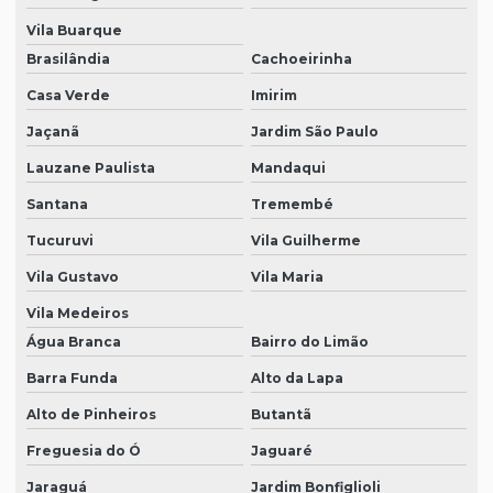
Fornecedor de epi sp
Vila Buarque
Fornecedores de epi
Brasilândia
Cachoeirinha
Kit de epi
Casa Verde
Imirim
Loja de botas pvc
Jaçanã
Jardim São Paulo
Loja de calçados epi
Lauzane Paulista
Mandaqui
Loja de epi em sp
Santana
Tremembé
Tucuruvi
Vila Guilherme
Loja de equipamentos epi
Vila Gustavo
Vila Maria
Luvas para limpeza em geral
Vila Medeiros
Luvas de proteção individual
Água Branca
Bairro do Limão
Máscara descartável proteção produtos químicos
Barra Funda
Alto da Lapa
Máscara de proteção descartável
Alto de Pinheiros
Butantã
Máscara de proteção respiratória
Freguesia do Ó
Jaguaré
óculos de proteção epi preço
Jaraguá
Jardim Bonfiglioli