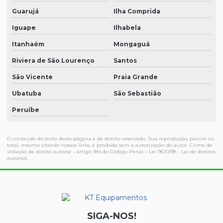
Guarujá
Ilha Comprida
Iguape
Ilhabela
Itanhaém
Mongaguá
Riviera de São Lourenço
Santos
São Vicente
Praia Grande
Ubatuba
São Sebastião
Peruíbe
O conteúdo do texto desta página é de direito reservado. Sua reprodução, parcial ou
total, mesmo citando nossos links, é proibida sem a autorização do autor. Crime de
violação de direito autoral – artigo 184 do Código Penal –
Lei 9610/98 - Lei de direitos
autorais
.
SIGA-NOS!