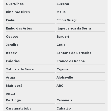
Guarulhos
Suzano
Ribeirão Pires
Mauá
Embu
Embu Guaçú
Embu das Artes
Itapecerica da Serra
Osasco
Barueri
Jandira
Cotia
Itapevi
Santana de Parnaíba
Caierias
Franco da Rocha
Taboão da Serra
Cajamar
Arujá
Alphaville
Mairiporã
ABC
ABCD
Bertioga
Cananéia
Caraguatatuba
Cubatão