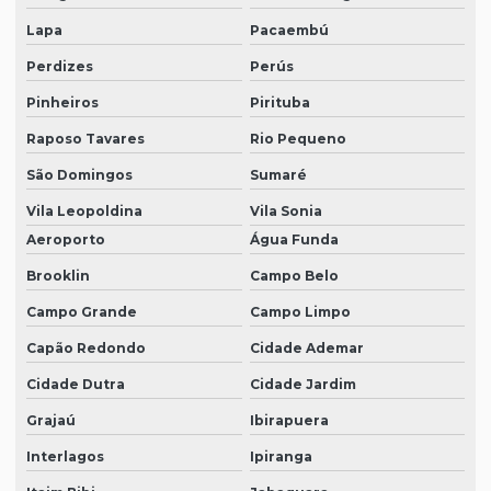
Onde comprar bota epi
Lapa
Pacaembú
Onde comprar epi
Perdizes
Perús
Pinheiros
Pirituba
Onde comprar epi para eletricista
Raposo Tavares
Rio Pequeno
Onde comprar luvas de proteção
São Domingos
Sumaré
Onde comprar óculos de proteção
Vila Leopoldina
Vila Sonia
Roupas de proteção epi
Aeroporto
Água Funda
Vestimenta de proteção epi
Brooklin
Campo Belo
Campo Grande
Campo Limpo
Capão Redondo
Cidade Ademar
Cidade Dutra
Cidade Jardim
Grajaú
Ibirapuera
Interlagos
Ipiranga