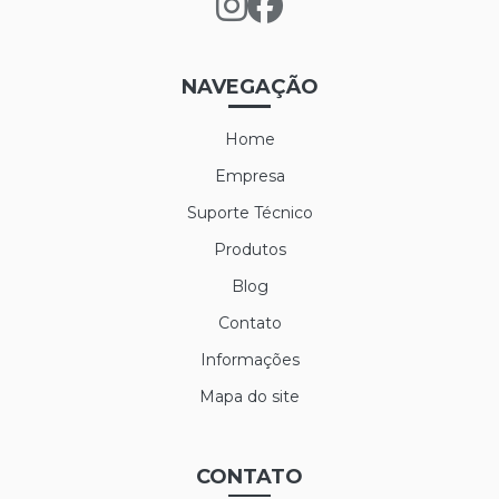
LUVA DE VINIL
LUVA MAXITHERM
NAVEGAÇÃO
LUVA NYLON PARA CAMARA FRIA
Home
LUVA POLIFLEX
Empresa
LUVA POLIFLEX BRANCA
Suporte Técnico
Produtos
LUVA SIBÉRIA
Blog
LUVA TÉRMICA ALASKA
Contato
LUVA VAQUETA TÉRMICA
Informações
MEIÃO EM LÃ PARA CAMARA FRIA
Mapa do site
PROTETOR AUDITIVO AGENA ATR
CONTATO
PROTETOR AUDITIVO AGENA SPR