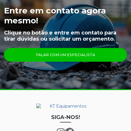
LUVA VAQUETA TÉRMICA
Entre em contato agora
MEIÃO EM LÃ PARA CAMARA FRIA
mesmo!
CAPUZ PARA CAMARA FRIA
Clique no botão e entre em contato para
tirar dúvidas ou solicitar um orçamento.
LUVAS
ÓCULOS
FALAR COM UM ESPECIALISTA
PRINCIPAIS PRODUTOS
CALÇA FRIGORÍFICA
CREME NUTRIEX GRUPO 3
GRAFATEX ARAMIDA 1511
JAPONA FRIGORÍFICA
LUVA DE LÁTEX FORRADA
SIGA-NOS!
LUVA DE LÁTEX LONGATEX