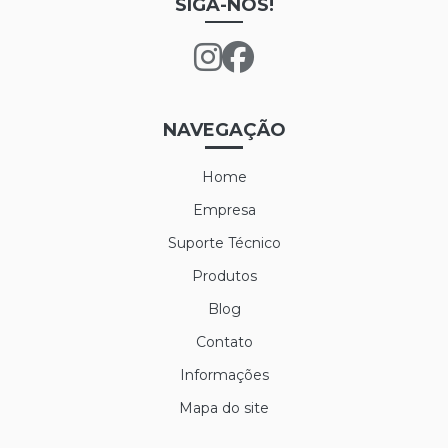
SIGA-NOS!
LUVA DE LÁTEX LONGATEX
LUVA DE VINIL
LUVA MAXITHERM
NAVEGAÇÃO
LUVA NYLON PARA CAMARA FRIA
Home
LUVA POLIFLEX
Empresa
LUVA POLIFLEX BRANCA
Suporte Técnico
Produtos
LUVA SIBÉRIA
Blog
LUVA TÉRMICA ALASKA
Contato
LUVA VAQUETA TÉRMICA
Informações
MEIÃO EM LÃ PARA CAMARA FRIA
Mapa do site
PROTETOR AUDITIVO AGENA ATR