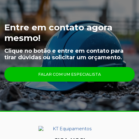
LUVA NYLON PARA CAMARA FRIA
LUVA VAQUETA TÉRMICA
Entre em contato agora
MEIÃO EM LÃ PARA CAMARA FRIA
mesmo!
CAPUZ PARA CAMARA FRIA
Clique no botão e entre em contato para
tirar dúvidas ou solicitar um orçamento.
LUVAS
ÓCULOS
FALAR COM UM ESPECIALISTA
PRINCIPAIS PRODUTOS
CALÇA FRIGORÍFICA
CREME NUTRIEX GRUPO 3
GRAFATEX ARAMIDA 1511
JAPONA FRIGORÍFICA
LUVA DE LÁTEX FORRADA