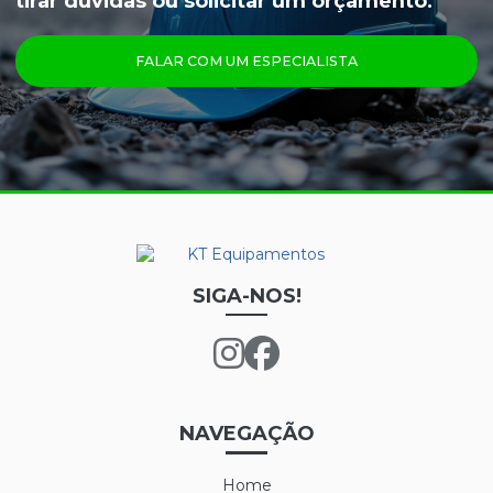
tirar dúvidas ou solicitar um orçamento.
ÓCULOS
FALAR COM UM ESPECIALISTA
PRINCIPAIS PRODUTOS
CALÇA FRIGORÍFICA
CREME NUTRIEX GRUPO 3
GRAFATEX ARAMIDA 1511
JAPONA FRIGORÍFICA
LUVA DE LÁTEX FORRADA
SIGA-NOS!
LUVA DE LÁTEX LONGATEX
LUVA DE VINIL
LUVA MAXITHERM
NAVEGAÇÃO
LUVA NYLON PARA CAMARA FRIA
Home