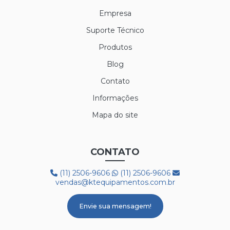
LUVA POLIFLEX
Empresa
LUVA POLIFLEX BRANCA
Suporte Técnico
Produtos
LUVA SIBÉRIA
Blog
LUVA TÉRMICA ALASKA
Contato
LUVA VAQUETA TÉRMICA
Informações
MEIÃO EM LÃ PARA CAMARA FRIA
Mapa do site
PROTETOR AUDITIVO AGENA ATR
CONTATO
PROTETOR AUDITIVO AGENA SPR
(11) 2506-9606
(11) 2506-9606
BOTA 50C32 FRIG
vendas@ktequipamentos.com.br
BOTA COM FORRO LÃ REF. HGS
Envie sua mensagem!
BOTA PVC COM FORRO DE LÃ