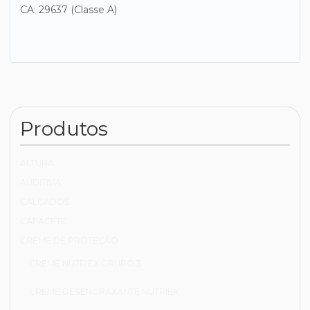
CA: 29637 (Classe A)
Produtos
ALTURA
AUDITIVA
CALÇADOS
CAPACETE
CREME DE PROTEÇÃO
CREME NUTRIEX GRUPO 3
CREME DESENGRAXANTE NUTRIEX