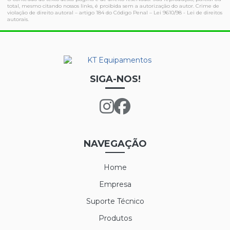
total, mesmo citando nossos links, é proibida sem a autorização do autor. Crime de
violação de direito autoral – artigo 184 do Código Penal –
Lei 9610/98 - Lei de direitos
autorais
.
SIGA-NOS!
NAVEGAÇÃO
Home
Empresa
Suporte Técnico
Produtos