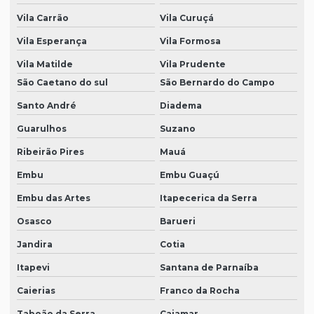
Vila Carrão
Vila Curuçá
Vila Esperança
Vila Formosa
Vila Matilde
Vila Prudente
São Caetano do sul
São Bernardo do Campo
Santo André
Diadema
Guarulhos
Suzano
Ribeirão Pires
Mauá
Embu
Embu Guaçú
Embu das Artes
Itapecerica da Serra
Osasco
Barueri
Jandira
Cotia
Itapevi
Santana de Parnaíba
Caierias
Franco da Rocha
Taboão da Serra
Cajamar