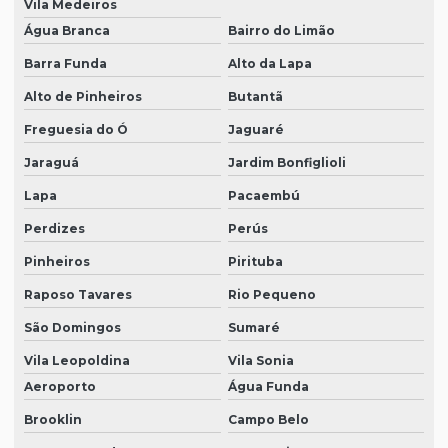
Vila Medeiros
Máscara descartável proteção produtos químicos
Água Branca
Bairro do Limão
Barra Funda
Alto da Lapa
Máscara de proteção descartável
Alto de Pinheiros
Butantã
Máscara de proteção respiratória
Freguesia do Ó
Jaguaré
óculos de proteção epi preço
Jaraguá
Jardim Bonfiglioli
Onde comprar bota epi
Lapa
Pacaembú
Onde comprar epi
Perdizes
Perús
Onde comprar epi para eletricista
Pinheiros
Pirituba
Onde comprar luvas de proteção
Raposo Tavares
Rio Pequeno
Onde comprar óculos de proteção
São Domingos
Sumaré
Roupas de proteção epi
Vila Leopoldina
Vila Sonia
Aeroporto
Água Funda
Vestimenta de proteção epi
Brooklin
Campo Belo