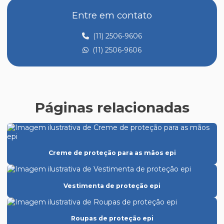
Comprar epi para trabalho em altura
Entre em contato
Comprar óculos de proteção epi
(11) 2506-9606
Creme de proteção para as mãos epi
(11) 2506-9606
Creme de proteção epi
Distribuidora de epi
Distribuidora de epi em sp
Páginas relacionadas
Empresas de epi
Empresas de epis em sp
Epi para altas temperaturas
Creme de proteção para as mãos epi
Epi atacado distribuidor
Epi para câmara fria
Vestimenta de proteção epi
Epi para cozinha industrial
Roupas de proteção epi
Epi creme protetor solar