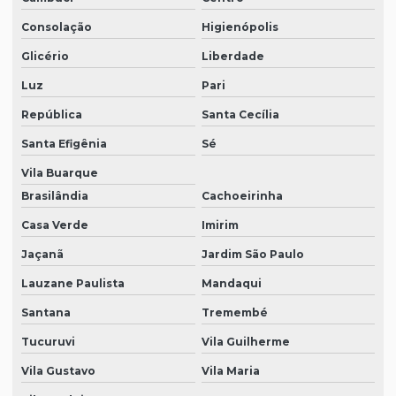
Equipamentos epi sp
Consolação
Higienópolis
Equipamentos de proteção epi
Glicério
Liberdade
Equipamentos de proteção visual
Luz
Pari
Equipamentos de segurança epi
República
Santa Cecília
Fornecedor de epi sp
Santa Efigênia
Sé
Fornecedores de epi
Vila Buarque
Brasilândia
Cachoeirinha
Kit de epi
Casa Verde
Imirim
Loja de botas pvc
Jaçanã
Jardim São Paulo
Loja de calçados epi
Lauzane Paulista
Mandaqui
Loja de epi em sp
Santana
Tremembé
Loja de equipamentos epi
Tucuruvi
Vila Guilherme
Luvas para limpeza em geral
Vila Gustavo
Vila Maria
Luvas de proteção individual