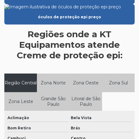
Epi para eletricista
óculos de proteção epi preço
Epi equipamento de proteção individual
Epi para espaço confinado
Regiões onde a KT
Epi para frigorífico
Equipamentos atende
Creme de proteção epi:
Epi para indústria de alimentos
Epi para indústria de laticínios
Epi para indústria de tintas
Região Central
Zona Norte
Zona Oeste
Zona Sul
Epi máscara de proteção respiratória
Epi para metalúrgica
Grande São
Litoral de São
Zona Leste
Paulo
Paulo
Epi para a soldagem
Aclimação
Bela Vista
Epi para trabalho em altura
Bom Retiro
Brás
Equipamentos de epi
Cambuci
Centro