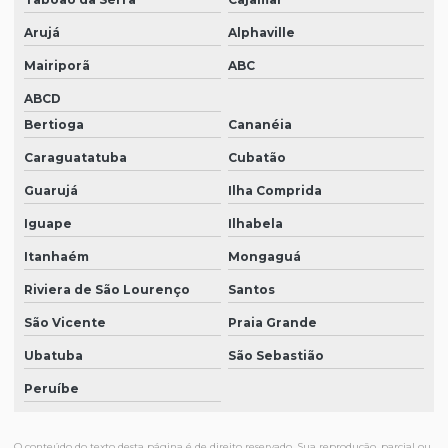
Arujá
Alphaville
Mairiporã
ABC
ABCD
Bertioga
Cananéia
Caraguatatuba
Cubatão
Guarujá
Ilha Comprida
Iguape
Ilhabela
Itanhaém
Mongaguá
Riviera de São Lourenço
Santos
São Vicente
Praia Grande
Ubatuba
São Sebastião
Peruíbe
O conteúdo do texto desta página é de direito reservado. Sua reprodução, parcial ou