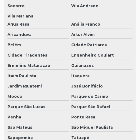
Socorro
Vila Andrade
Vila Mariana
Água Rasa
Anália Franco
Aricanduva
Artur Alvim
Belém
Cidade Patriarca
Cidade Tiradentes
Engenheiro Goulart
Ermelino Matarazzo
Guianazes
Itaim Paulista
Itaquera
Jardim Iguatemi
José Bonifácio
Moóca
Parque do Carmo
Parque São Lucas
Parque São Rafael
Penha
Ponte Rasa
São Mateus
São Miguel Paulista
Sapopemba
Tatuapé