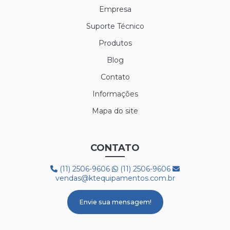
LUVA POLIFLEX
Empresa
LUVA POLIFLEX BRANCA
Suporte Técnico
Produtos
LUVA SIBÉRIA
Blog
LUVA TÉRMICA ALASKA
Contato
LUVA VAQUETA TÉRMICA
Informações
MEIÃO EM LÃ PARA CAMARA FRIA
Mapa do site
PROTETOR AUDITIVO AGENA ATR
CONTATO
PROTETOR AUDITIVO AGENA SPR
(11) 2506-9606
(11) 2506-9606
BOTA 50C32 FRIG
vendas@ktequipamentos.com.br
BOTA COM FORRO LÃ REF. HGS
Envie sua mensagem!
BOTA PVC COM FORRO DE LÃ