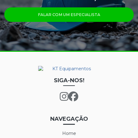
ÓCULOS
FALAR COM UM ESPECIALISTA
PRINCIPAIS PRODUTOS
CALÇA FRIGORÍFICA
CREME NUTRIEX GRUPO 3
GRAFATEX ARAMIDA 1511
JAPONA FRIGORÍFICA
LUVA DE LÁTEX FORRADA
SIGA-NOS!
LUVA DE LÁTEX LONGATEX
LUVA DE VINIL
LUVA MAXITHERM
NAVEGAÇÃO
LUVA NYLON PARA CAMARA FRIA
Home