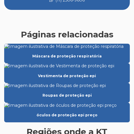
Creme de proteção epi
Distribuidora de epi
Distribuidora de epi em sp
Páginas relacionadas
Empresas de epi
Empresas de epis em sp
Máscara de proteção respiratória
Epi para altas temperaturas
Epi atacado distribuidor
Vestimenta de proteção epi
Epi para câmara fria
Epi para cozinha industrial
Roupas de proteção epi
Epi creme protetor solar
Epi para eletricista
óculos de proteção epi preço
Epi equipamento de proteção individual
Regiões onde a KT
Epi para espaço confinado