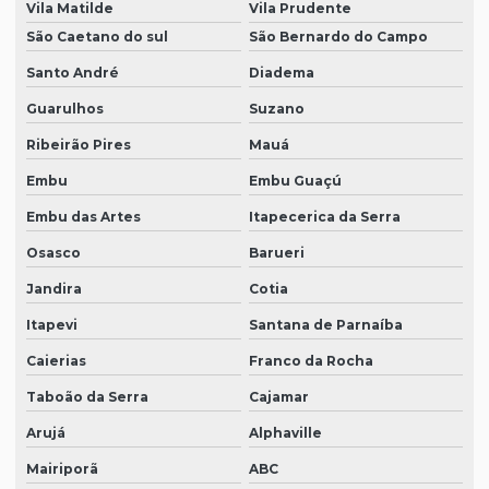
Vila Matilde
Vila Prudente
São Caetano do sul
São Bernardo do Campo
Santo André
Diadema
Guarulhos
Suzano
Ribeirão Pires
Mauá
Embu
Embu Guaçú
Embu das Artes
Itapecerica da Serra
Osasco
Barueri
Jandira
Cotia
Itapevi
Santana de Parnaíba
Caierias
Franco da Rocha
Taboão da Serra
Cajamar
Arujá
Alphaville
Mairiporã
ABC