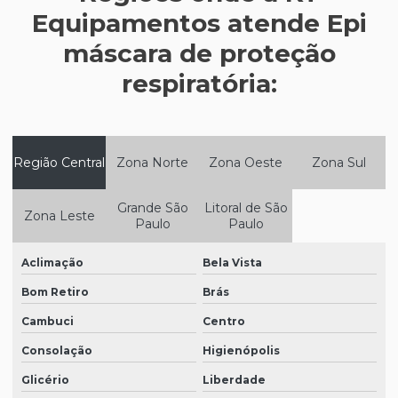
Equipamentos atende Epi
Epi para frigorífico
máscara de proteção
Epi para indústria de alimentos
respiratória:
Epi para indústria de laticínios
Epi para indústria de tintas
Epi máscara de proteção respiratória
Região Central
Zona Norte
Zona Oeste
Zona Sul
Epi para metalúrgica
Grande São
Litoral de São
Zona Leste
Epi para a soldagem
Paulo
Paulo
Epi para trabalho em altura
Aclimação
Bela Vista
Equipamentos de epi
Bom Retiro
Brás
Equipamentos epi sp
Cambuci
Centro
Equipamentos de proteção epi
Consolação
Higienópolis
Glicério
Liberdade
Equipamentos de proteção visual