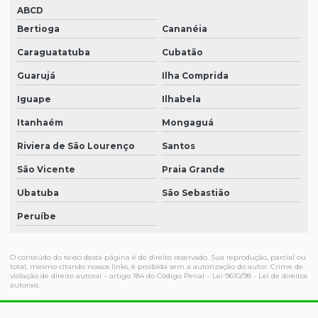
ABCD
Bertioga
Cananéia
Caraguatatuba
Cubatão
Guarujá
Ilha Comprida
Iguape
Ilhabela
Itanhaém
Mongaguá
Riviera de São Lourenço
Santos
São Vicente
Praia Grande
Ubatuba
São Sebastião
Peruíbe
O conteúdo do texto desta página é de direito reservado. Sua reprodução, parcial ou
total, mesmo citando nossos links, é proibida sem a autorização do autor. Crime de
violação de direito autoral – artigo 184 do Código Penal –
Lei 9610/98 - Lei de direitos
autorais
.