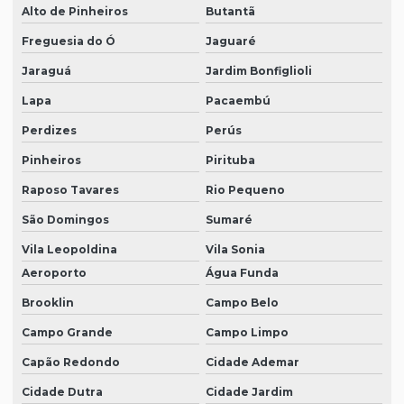
Máscara de proteção respiratória
Alto de Pinheiros
Butantã
óculos de proteção epi preço
Freguesia do Ó
Jaguaré
Onde comprar bota epi
Jaraguá
Jardim Bonfiglioli
Onde comprar epi
Lapa
Pacaembú
Perdizes
Perús
Onde comprar epi para eletricista
Pinheiros
Pirituba
Onde comprar luvas de proteção
Raposo Tavares
Rio Pequeno
Onde comprar óculos de proteção
São Domingos
Sumaré
Roupas de proteção epi
Vila Leopoldina
Vila Sonia
Vestimenta de proteção epi
Aeroporto
Água Funda
Brooklin
Campo Belo
Campo Grande
Campo Limpo
Capão Redondo
Cidade Ademar
Cidade Dutra
Cidade Jardim