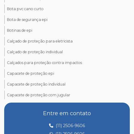
Bota pvc cano curto
Bota de segurança epi
Botinas de epi
Calçado de proteção para eletricista
Calçado de proteção individual
Calçados para proteção contra impactos
Capacete de proteção epi
Capacete de proteção individual
Capacete de proteção com jugular
Comprar epi para trabalho em altura
Entre em contato
Comprar óculos de proteção epi
(11) 2506-9606
Creme de proteção para as mãos epi
(11) 2506-9606