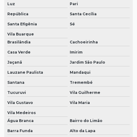
Luz
Pari
Equipamentos de segurança epi
República
Santa Cecília
Fornecedor de epi sp
Santa Efigênia
Sé
Fornecedores de epi
Vila Buarque
Kit de epi
Brasilândia
Cachoeirinha
Loja de botas pvc
Casa Verde
Imirim
Loja de calçados epi
Jaçanã
Jardim São Paulo
Loja de epi em sp
Lauzane Paulista
Mandaqui
Loja de equipamentos epi
Santana
Tremembé
Tucuruvi
Vila Guilherme
Luvas para limpeza em geral
Vila Gustavo
Vila Maria
Luvas de proteção individual
Vila Medeiros
Máscara descartável proteção produtos químicos
Água Branca
Bairro do Limão
Máscara de proteção descartável
Barra Funda
Alto da Lapa