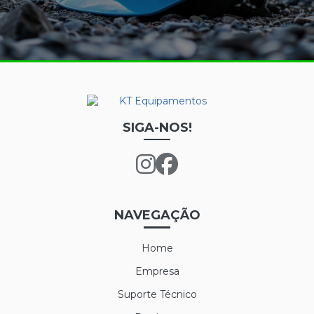
CALÇA FRIGORÍFICA
CREME NUTRIEX GRUPO 3
GRAFATEX ARAMIDA 1511
JAPONA FRIGORÍFICA
LUVA DE LÁTEX FORRADA
SIGA-NOS!
LUVA DE LÁTEX LONGATEX
LUVA DE VINIL
LUVA MAXITHERM
NAVEGAÇÃO
LUVA NYLON PARA CAMARA FRIA
Home
LUVA POLIFLEX
Empresa
LUVA POLIFLEX BRANCA
Suporte Técnico