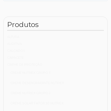
Produtos
ALTURA
AUDITIVA
CALÇADOS
CAPACETE
CREME DE PROTEÇÃO
CREME NUTRIEX GRUPO 3
CREME DESENGRAXANTE NUTRIEX
CREME NUTRIEX GRUPO 2
CREME SOLAR FATOR 30 NUTRIEX