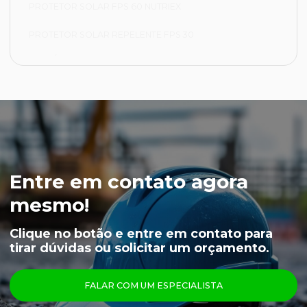
PROTETOR SOLAR FPS 60 NUTRIEX
PROTETOR SOLAR REPELENTE FPS 30
FRIGORÍFICA
CALÇA FRIGORÍFICA
JAPONA FRIGORÍFICA
LUVA NYLON PARA CAMARA FRIA
LUVA VAQUETA TÉRMICA
Entre em contato agora
MEIÃO EM LÃ PARA CAMARA FRIA
mesmo!
CAPUZ PARA CAMARA FRIA
Clique no botão e entre em contato para
tirar dúvidas ou solicitar um orçamento.
LUVAS
ÓCULOS
FALAR COM UM ESPECIALISTA
PRINCIPAIS PRODUTOS