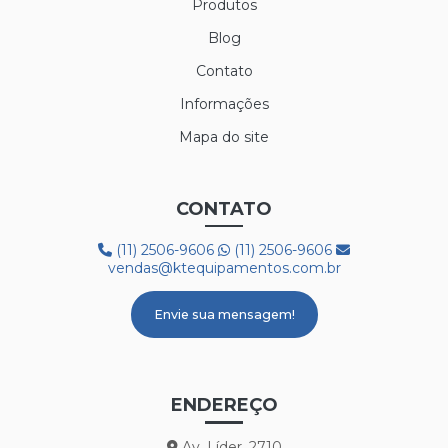
Produtos
LUVA SIBÉRIA
Blog
LUVA TÉRMICA ALASKA
Contato
LUVA VAQUETA TÉRMICA
Informações
MEIÃO EM LÃ PARA CAMARA FRIA
Mapa do site
PROTETOR AUDITIVO AGENA ATR
CONTATO
PROTETOR AUDITIVO AGENA SPR
(11) 2506-9606
(11) 2506-9606
BOTA 50C32 FRIG
vendas@ktequipamentos.com.br
BOTA COM FORRO LÃ REF. HGS
Envie sua mensagem!
BOTA PVC COM FORRO DE LÃ
BOTA PVC BRANCA CANO CURTO
ENDEREÇO
BOTA PVC CANO LONGO
Av. Líder, 2710