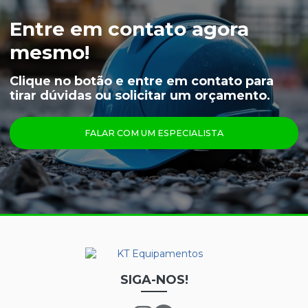
LUVA VAQUETA TÉRMICA
Entre em contato agora
MEIÃO EM LÃ PARA CAMARA FRIA
mesmo!
CAPUZ PARA CAMARA FRIA
Clique no botão e entre em contato para
tirar dúvidas ou solicitar um orçamento.
LUVAS
ÓCULOS
FALAR COM UM ESPECIALISTA
PRINCIPAIS PRODUTOS
CALÇA FRIGORÍFICA
CREME NUTRIEX GRUPO 3
GRAFATEX ARAMIDA 1511
JAPONA FRIGORÍFICA
LUVA DE LÁTEX FORRADA
SIGA-NOS!
LUVA DE LÁTEX LONGATEX