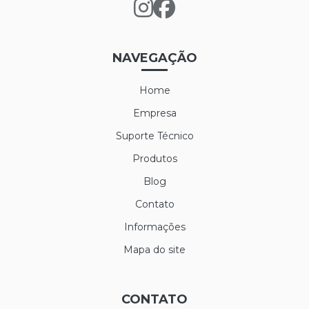
LUVA DE VINIL
LUVA MAXITHERM
NAVEGAÇÃO
LUVA NYLON PARA CAMARA FRIA
Home
LUVA POLIFLEX
Empresa
LUVA POLIFLEX BRANCA
Suporte Técnico
Produtos
LUVA SIBÉRIA
Blog
LUVA TÉRMICA ALASKA
Contato
LUVA VAQUETA TÉRMICA
Informações
MEIÃO EM LÃ PARA CAMARA FRIA
Mapa do site
PROTETOR AUDITIVO AGENA ATR
CONTATO
PROTETOR AUDITIVO AGENA SPR