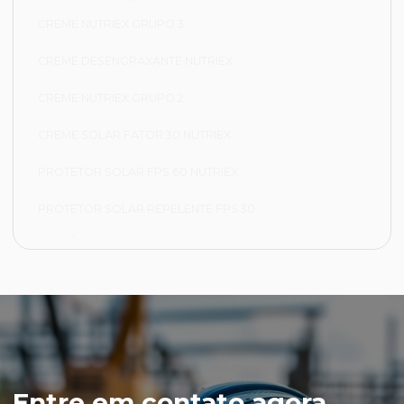
CREME NUTRIEX GRUPO 3
CREME DESENGRAXANTE NUTRIEX
CREME NUTRIEX GRUPO 2
CREME SOLAR FATOR 30 NUTRIEX
PROTETOR SOLAR FPS 60 NUTRIEX
PROTETOR SOLAR REPELENTE FPS 30
FRIGORÍFICA
CALÇA FRIGORÍFICA
JAPONA FRIGORÍFICA
LUVA NYLON PARA CAMARA FRIA
LUVA VAQUETA TÉRMICA
Entre em contato agora