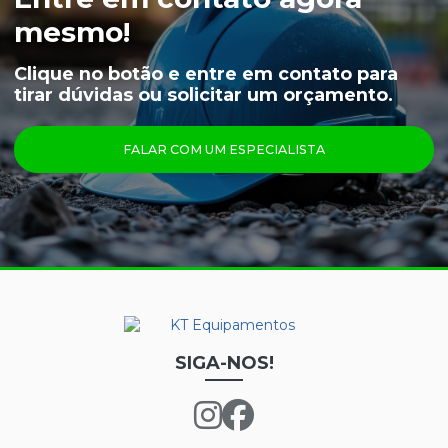
MEIÃO EM LÃ PARA CAMARA FRIA
mesmo!
CAPUZ PARA CAMARA FRIA
Clique no botão e entre em contato para
tirar dúvidas ou solicitar um orçamento.
LUVAS
ÓCULOS
FALAR COM UM ESPECIALISTA
PRINCIPAIS PRODUTOS
CALÇA FRIGORÍFICA
CREME NUTRIEX GRUPO 3
GRAFATEX ARAMIDA 1511
JAPONA FRIGORÍFICA
LUVA DE LÁTEX FORRADA
SIGA-NOS!
LUVA DE LÁTEX LONGATEX
LUVA DE VINIL