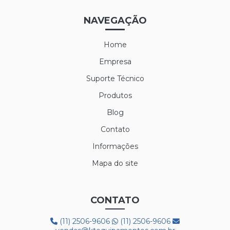
LUVA MAXITHERM
NAVEGAÇÃO
LUVA NYLON PARA CAMARA FRIA
Home
LUVA POLIFLEX
Empresa
LUVA POLIFLEX BRANCA
Suporte Técnico
Produtos
LUVA SIBÉRIA
Blog
LUVA TÉRMICA ALASKA
Contato
LUVA VAQUETA TÉRMICA
Informações
MEIÃO EM LÃ PARA CAMARA FRIA
Mapa do site
PROTETOR AUDITIVO AGENA ATR
CONTATO
PROTETOR AUDITIVO AGENA SPR
(11) 2506-9606
(11) 2506-9606
BOTA 50C32 FRIG