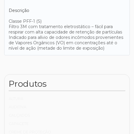
Descrição
Classe PFF-1 (S)
Filtro 3M com tratamento eletrostático – fácil para
respirar com alta capacidade de retenção de partículas
Indicado para alívio de odores incômodos provenientes
de Vapores Orgânicos (VO) em concentrações até o
nível de ação (metade do limite de exposição)
Produtos
ALTURA
AUDITIVA
CALÇADOS
CAPACETE
CREME DE PROTEÇÃO